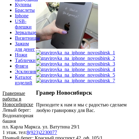
Кулоны
Браслеты
Iphone
USB-
флешки
Зеркальце
Визитницы
Зажим
для денег
Ножи
Таблички
Фляги
Эсклюзив
Каталог
изделий
Гравер
Новосибирск
Граверные
работы в
Новосибирске
Приходите к нам и мы с радостью сделаем
Левый берег:
любую гравировку для Вас.
Водонапорная
башня
пл. Карла Маркса. ул. Ватутина 29/1
1 этаж. тел:
8(923)2230077
Правый берег: Красный проспект 42, оф. 105/1