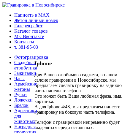
Написать в MAX
Жетон личный номер
Галерея работ
Каталог товаров
Мы Вконтакте
Контакты
т. 381-95-03
Фотогравировка
Свадебная
Iphone
атрибутика
Зажигалки
Для Вашего любимого гаджета, в нашем
Часы
салоне гравировки в Новосибирске, мы
Армейские
предлагаем сделать гравировку на заднюю
жетоны
часть панели телефона.
Ручки
Это может быть Ваша любимая фраза, имя,
Ложечки
картинка.
Брелок
А для Iphone 4/4S, мы предлагаем нанести
Адресники
гравировку на боковую часть телефона.
для
животных
Телефон с гравировкой непременно будет
Наградная
выделяться среди остальных.
продукция