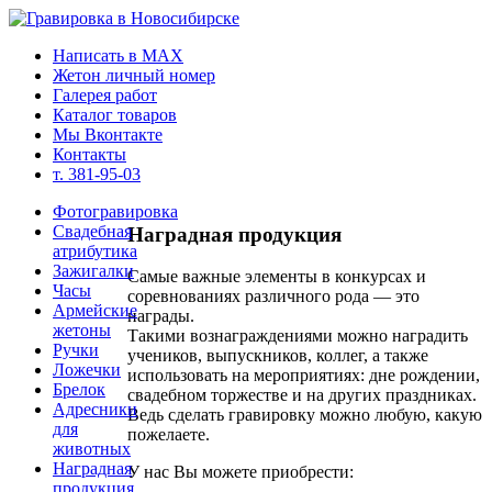
Написать в MAX
Жетон личный номер
Галерея работ
Каталог товаров
Мы Вконтакте
Контакты
т. 381-95-03
Фотогравировка
Свадебная
Наградная продукция
атрибутика
Зажигалки
Самые важные элементы в конкурсах и
Часы
соревнованиях различного рода — это
Армейские
награды.
жетоны
Такими вознаграждениями можно наградить
Ручки
учеников, выпускников, коллег, а также
Ложечки
использовать на мероприятиях: дне рождении,
Брелок
свадебном торжестве и на других праздниках.
Адресники
Ведь сделать гравировку можно любую, какую
для
пожелаете.
животных
Наградная
У нас Вы можете приобрести:
продукция