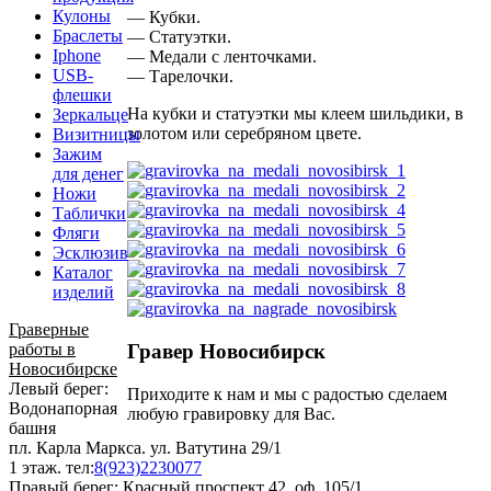
Кулоны
— Кубки.
Браслеты
— Статуэтки.
Iphone
— Медали с ленточками.
USB-
— Тарелочки.
флешки
На кубки и статуэтки мы клеем шильдики, в
Зеркальце
золотом или серебряном цвете.
Визитницы
Зажим
для денег
Ножи
Таблички
Фляги
Эсклюзив
Каталог
изделий
Граверные
работы в
Гравер
Новосибирск
Новосибирске
Левый берег:
Приходите к нам и мы с радостью сделаем
Водонапорная
любую гравировку для Вас.
башня
пл. Карла Маркса. ул. Ватутина 29/1
1 этаж. тел:
8(923)2230077
Правый берег: Красный проспект 42, оф. 105/1