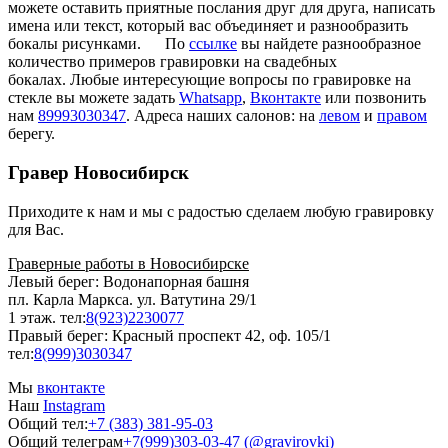
можете оставить приятные послания друг для друга, написать
имена или текст, который вас объединяет и разнообразить
бокалы рисунками.
По
ссылке
вы найдете разнообразное
количество примеров гравировки на свадебных
бокалах. Любые интересующие вопросы по гравировке на
стекле вы можете задать
Whatsapp
,
Вконтакте
или позвонить
нам
89993030347
. Адреса наших салонов: на
левом
и
правом
берегу.
Гравер
Новосибирск
Приходите к нам и мы с радостью сделаем любую гравировку
для Вас.
Граверные работы в Новосибирске
Левый берег: Водонапорная башня
пл. Карла Маркса. ул. Ватутина 29/1
1 этаж. тел:
8(923)2230077
Правый берег: Красный проспект 42, оф. 105/1
тел:
8(999)3030347
Мы
вконтакте
Наш
Instagram
Общий тел:
+7 (383) 381-95-03
Общий телеграм
+7(999)303-03-47 (@gravirovki)