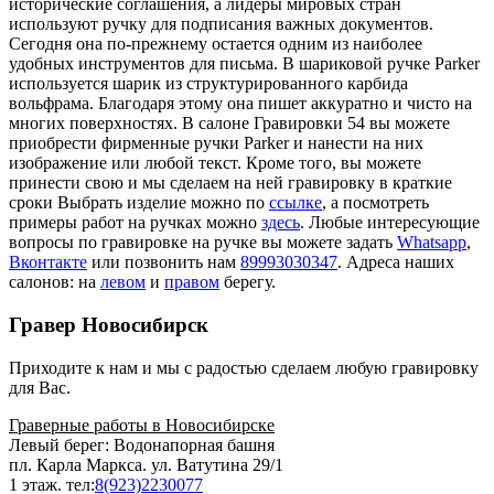
исторические соглашения, а лидеры мировых стран
используют ручку для подписания важных документов.
Сегодня она по-прежнему остается одним из наиболее
удобных инструментов для письма. В шариковой ручке Parker
используется шарик из структурированного карбида
вольфрама. Благодаря этому она пишет аккуратно и чисто на
многих поверхностях. В салоне Гравировки 54 вы можете
приобрести фирменные ручки Parker и нанести на них
изображение или любой текст. Кроме того, вы можете
принести свою и мы сделаем на ней гравировку в краткие
сроки Выбрать изделие можно по
ссылке
, а посмотреть
примеры работ на ручках можно
здесь
. Любые интересующие
вопросы по гравировке на ручке вы можете задать
Whatsapp
,
Вконтакте
или позвонить нам
89993030347
. Адреса наших
салонов: на
левом
и
правом
берегу.
Гравер
Новосибирск
Приходите к нам и мы с радостью сделаем любую гравировку
для Вас.
Граверные работы в Новосибирске
Левый берег: Водонапорная башня
пл. Карла Маркса. ул. Ватутина 29/1
1 этаж. тел:
8(923)2230077